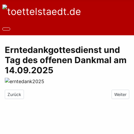
Erntedankgottesdienst und
Tag des offenen Dankmal am
14.09.2025
Vorheriger Beitrag: Bei Überweisungen an Landeshauptstadt Er
Nächster 
Zurück
Weiter